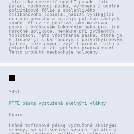
„staticky neelektřinných“ pásek. Tato
pájecí maskovací páska, vyrobená z odolné
polyimidové fólie a spolehlivého
silikonového lepidla, nabízí vynikající
ochranu povrchu a snižuje potřebu častých
výměn. Ať už se používá jako maskovací
páska s práškovým lakováním nebo pro jiné
náročné aplikace, neměkne při zvýšených
teplotách. Tato všestranná páska, která je
k dispozici s kartonovým i polyethylenovým
jádrem, může pomoci zvýšit produktivitu a
potenciálně snížit potřebu přepracování.
Tento produkt neobsahuje halogeny.
5451
PTFE páska vyztužená skelnými vlákny
Popis
Hnědá teflonová páska vyztužená skelnými
vlákny, se silikonovým vysoce teplotně a
chemicky odolným lepidlem má velmi nízký