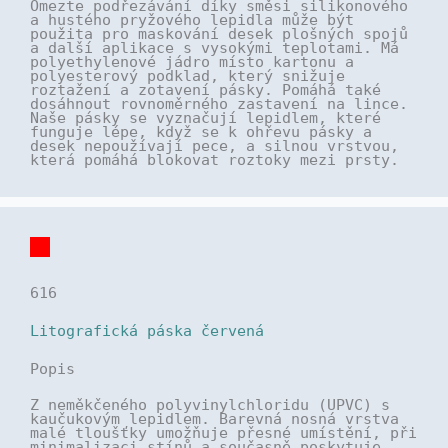
Omezte podřezávání díky směsi silikonového
a hustého pryžového lepidla může být
použita pro maskování desek plošných spojů
a další aplikace s vysokými teplotami. Má
polyethylenové jádro místo kartonu a
polyesterový podklad, který snižuje
roztažení a zotavení pásky. Pomáhá také
dosáhnout rovnoměrného zastavení na lince.
Naše pásky se vyznačují lepidlem, které
funguje lépe, když se k ohřevu pásky a
desek nepoužívají pece, a silnou vrstvou,
která pomáhá blokovat roztoky mezi prsty.
616
Litografická páska červená
Popis
Z neměkčeného polyvinylchloridu (UPVC) s
kaučukovým lepidlem. Barevná nosná vrstva
malé tloušťky umožňuje přesné umístění, při
minimalizaci stínů a současně poskytuje