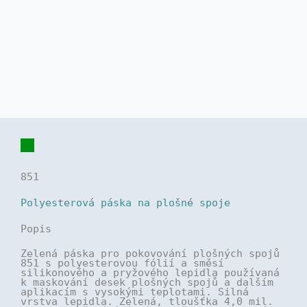
851
Polyesterová páska na plošné spoje
Popis
Zelená páska pro pokovování plošných spojů
851 s polyesterovou fólií a směsí
silikonového a pryžového lepidla používaná
k maskování desek plošných spojů a dalším
aplikacím s vysokými teplotami. Silná
vrstva lepidla. Zelená, tloušťka 4,0 mil.