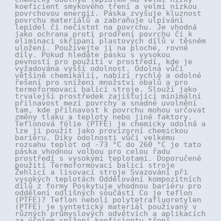
koeficient smykového tření a velmi nízkou
povrchovou energii. Páska zvyšuje kluznost
povrchu materiálů a zabraňuje ulpívání
lepidel či nečistot na povrchu. Je vhodná
jako ochrana proti prodření povrchu či k
eliminaci skřípaní plastových dílů v těsném
uložení. Používejte ji na ploché, rovné
díly. Pokud hledáte pásku s vysokou
pevností pro použití v prostředí, kde je
vyžadována vyšší odolnost. Odolná vůči
většině chemikálií, nabízí rychlé a odolné
řešení pro snížení množství obalů a pro
termoformovací balicí stroje. Slouží jako
trvalejší prostředek zajišťující minimální
přilnavost mezi povrchy a snadné uvolnění
tam, kde přilnavost k povrchu mohou určovat
změny tlaku a teploty nebo jiné faktory.
Teflonová fólie (PTFE) je chemicky odolná a
lze ji použít jako provizorní chemickou
bariéru. Díky odolnosti vůči velkému
rozsahu teplot od -73 °C do 260 °C je tato
páska vhodnou volbou pro celou řadu
prostředí s vysokými teplotami. Doporučené
použití Termoformovací balicí stroje
Žehlicí a lisovací stroje Svazování při
vysokých teplotách Oddělování kompozitních
dílů z formy Poskytuje vhodnou bariéru pro
oddělení odlišných součástí Co je teflon
(PTFE)? Teflon neboli polytetrafluoretylen
(PTFE) je syntetický materiál používaný v
různých průmyslových odvětvích a aplikacích
za účelem snížení koeficientu tření.