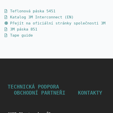
Teflonová páska 5451
Katalog 3M Interconnect (EN)
Přejít na oficiální stránky společnosti 3M
3M páska 851
Tape guide
TECHNICKÁ PODPORA
OBCHODNÍ PARTNEŘI
KONTAKTY