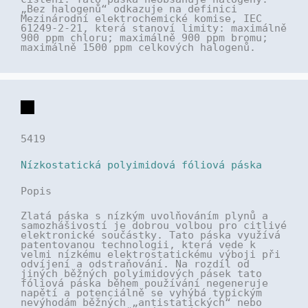
„Bez halogenů“ odkazuje na definici
Mezinárodní elektrochemické komise, IEC
61249-2-21, která stanoví limity: maximálně
900 ppm chloru; maximálně 900 ppm bromu;
maximálně 1500 ppm celkových halogenů.
5419
Nízkostatická polyimidová fóliová páska
Popis
Zlatá páska s nízkým uvolňováním plynů a
samozhášivostí je dobrou volbou pro citlivé
elektronické součástky. Tato páska využívá
patentovanou technologii, která vede k
velmi nízkému elektrostatickému výboji při
odvíjení a odstraňování. Na rozdíl od
jiných běžných polyimidových pásek tato
fóliová páska během používání negeneruje
napětí a potenciálně se vyhýbá typickým
nevýhodám běžných „antistatických“ nebo