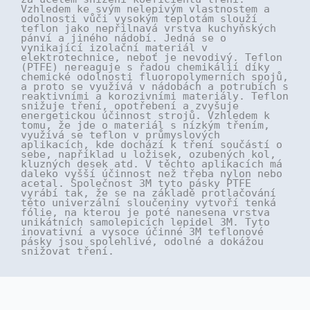
Vzhledem ke svým nelepivým vlastnostem a
odolnosti vůči vysokým teplotám slouží
teflon jako nepřilnavá vrstva kuchyňských
pánví a jiného nádobí. Jedná se o
vynikající izolační materiál v
elektrotechnice, neboť je nevodivý. Teflon
(PTFE) nereaguje s řadou chemikálií díky
chemické odolnosti fluoropolymerních spojů,
a proto se využívá v nádobách a potrubích s
reaktivními a korozivními materiály. Teflon
snižuje tření, opotřebení a zvyšuje
energetickou účinnost strojů. Vzhledem k
tomu, že jde o materiál s nízkým třením,
využívá se teflon v průmyslových
aplikacích, kde dochází k tření součástí o
sebe, například u ložisek, ozubených kol,
kluzných desek atd. V těchto aplikacích má
daleko vyšší účinnost než třeba nylon nebo
acetal. Společnost 3M tyto pásky PTFE
vyrábí tak, že se na základě protlačování
této univerzální sloučeniny vytvoří tenká
fólie, na kterou je poté nanesena vrstva
unikátních samolepicích lepidel 3M. Tyto
inovativní a vysoce účinné 3M teflonové
pásky jsou spolehlivé, odolné a dokážou
snižovat tření.