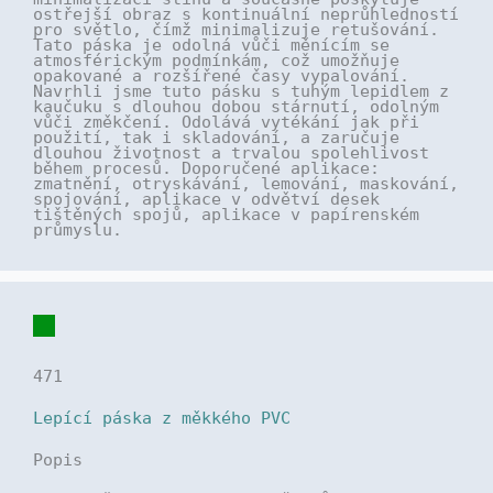
ostřejší obraz s kontinuální neprůhledností
pro světlo, čímž minimalizuje retušování.
Tato páska je odolná vůči měnícím se
atmosférickým podmínkám, což umožňuje
opakované a rozšířené časy vypalování.
Navrhli jsme tuto pásku s tuhým lepidlem z
kaučuku s dlouhou dobou stárnutí, odolným
vůči změkčení. Odolává vytékání jak při
použití, tak i skladování, a zaručuje
dlouhou životnost a trvalou spolehlivost
během procesů. Doporučené aplikace:
zmatnění, otryskávání, lemování, maskování,
spojování, aplikace v odvětví desek
tištěných spojů, aplikace v papírenském
průmyslu.
471
Lepící páska z měkkého PVC
Popis