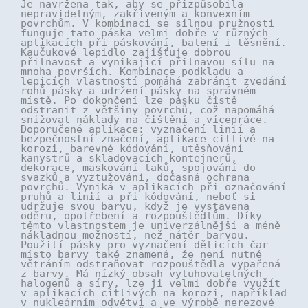
Je navržena tak, aby se přizpůsobila
nepravidelným, zakřiveným a konvexním
povrchům. V kombinaci se silnou pružností
funguje tato páska velmi dobře v různých
aplikacích při páskování, balení i těsnění.
Kaučukové lepidlo zajišťuje dobrou
přilnavost a vynikající přilnavou sílu na
mnoha površích. Kombinace podkladu a
lepicích vlastností pomáhá zabránit zvedání
rohů pásky a udržení pásky na správném
místě. Po dokončení lze pásku čistě
odstranit z většiny povrchů, což napomáhá
snižovat náklady na čištění a vícepráce.
Doporučené aplikace: vyznačení linií a
bezpečnostní značení, aplikace citlivé na
korozi, barevné kódování, utěsňování
kanystrů a skladovacích kontejnerů,
dekorace, maskování laků, spojování do
svazků a vyztužování, dočasná ochrana
povrchů. Vyniká v aplikacích při označování
pruhů a linií a při kódování, neboť si
udržuje svou barvu, když je vystavena
oděru, opotřebení a rozpouštědlům. Díky
těmto vlastnostem je univerzálnější a méně
nákladnou možností, než nátěr barvou.
Použití pásky pro vyznačení dělicích čar
místo barvy také znamená, že není nutné
větráním odstraňovat rozpouštědla vypařená
z barvy. Má nízký obsah vyluhovatelných
halogenů a síry, lze ji velmi dobře využít
v aplikacích citlivých na korozi, například
v nukleárním odvětví a ve výrobě nerezové