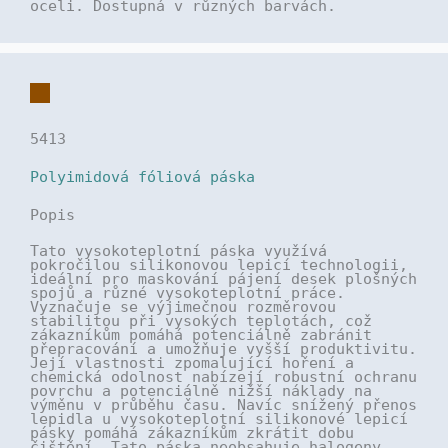
oceli. Dostupná v různých barvách.
5413
Polyimidová fóliová páska
Popis
Tato vysokoteplotní páska využívá
pokročilou silikonovou lepicí technologii,
ideální pro maskování pájení desek plošných
spojů a různé vysokoteplotní práce.
Vyznačuje se výjimečnou rozměrovou
stabilitou při vysokých teplotách, což
zákazníkům pomáhá potenciálně zabránit
přepracování a umožňuje vyšší produktivitu.
Její vlastnosti zpomalující hoření a
chemická odolnost nabízejí robustní ochranu
povrchu a potenciálně nižší náklady na
výměnu v průběhu času. Navíc snížený přenos
lepidla u vysokoteplotní silikonové lepicí
pásky pomáhá zákazníkům zkrátit dobu
čištění. Tato páska neobsahuje halogeny.