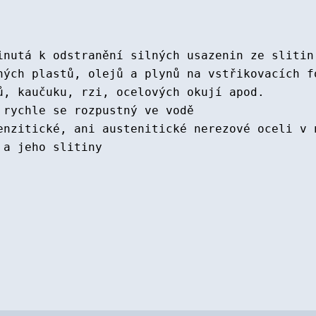
inutá k odstranění silných usazenin ze slitin
ných plastů, olejů a plynů na vstřikovacích f
ů, kaučuku, rzi, ocelových okují apod.
 rychle se rozpustný ve vodě
enzitické, ani austenitické nerezové oceli v 
 a jeho slitiny