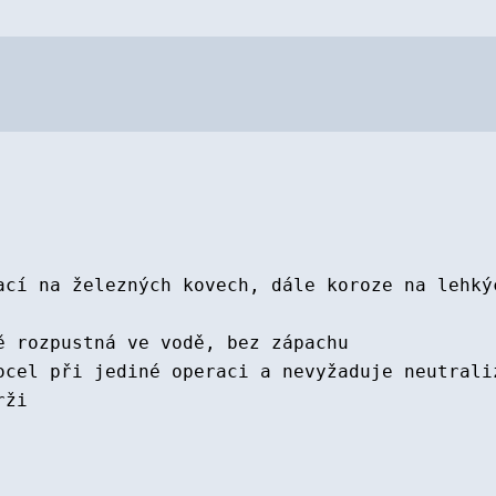
ací na železných kovech, dále koroze na lehký
ě rozpustná ve vodě, bez zápachu
ocel při jediné operaci a nevyžaduje neutrali
rži