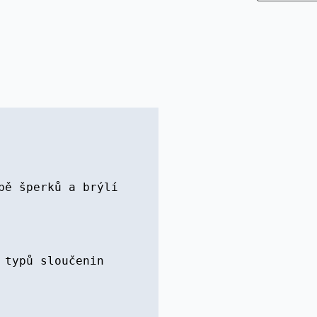
bě šperků a brýlí
 typů sloučenin