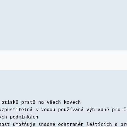
 otisků prstů na všech kovech
ozpustitelná s vodou používaná výhradně pro č
ých podmínkách
nost umožňuje snadné odstraněn leštících a br