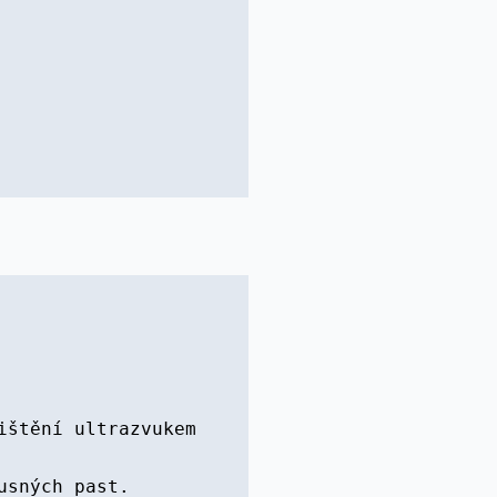
ištění ultrazvukem
usných past.