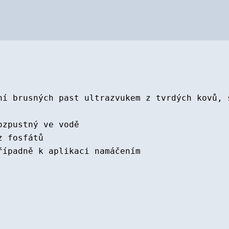
ní brusných past ultrazvukem z tvrdých kovů, 
ozpustný ve vodě
z fosfátů
řípadně k aplikaci namáčením