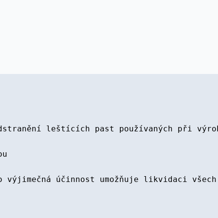
dstranění leštících past používaných při výro
ou
o výjimečná účinnost umožňuje likvidaci všech