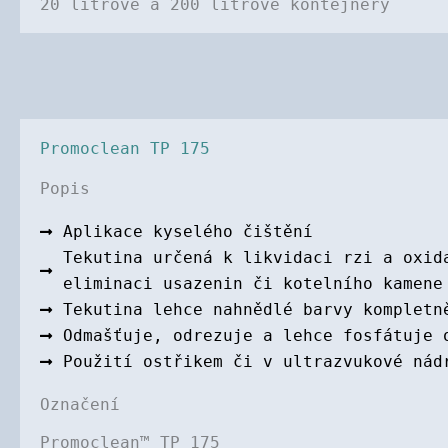
20 litrové a 200 litrové kontejnery
Promoclean TP 175
Popis
Aplikace kyselého čištění
Tekutina určená k likvidaci rzi a oxid
eliminaci usazenin či kotelního kamene
Tekutina lehce nahnědlé barvy kompletn
Odmašťuje, odrezuje a lehce fosfátuje 
Použití ostřikem či v ultrazvukové nád
Označení
Promoclean™ TP 175