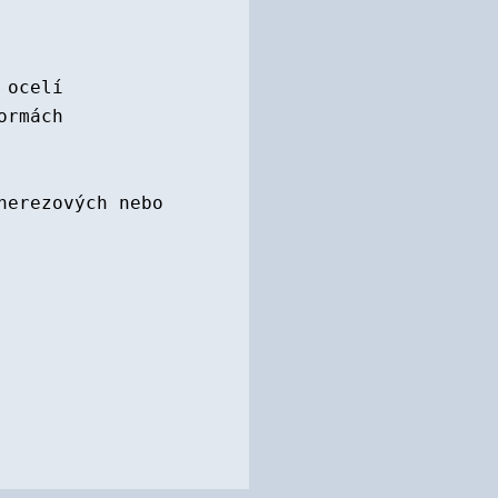
 ocelí
ormách
nerezových nebo