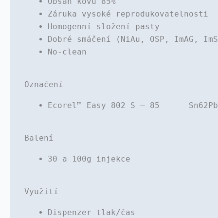
Obsah kovu 85%
Záruka vysoké reprodukovatelnosti
Homogenní složení pasty
Dobré smáčení (NiAu, OSP, ImAG, ImS
No-clean
Označení
Ecorel™ Easy 802 S – 85 Sn62Pb3
Balení
30 a 100g injekce
Využití
Dispenzer tlak/čas