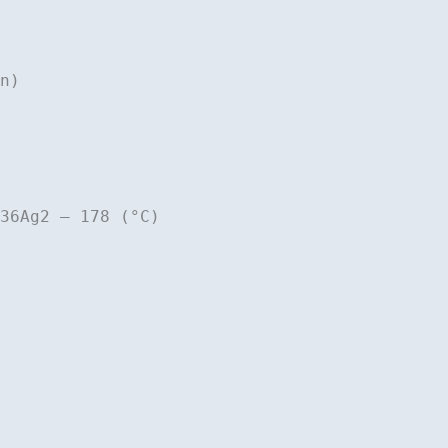
n)
6Ag2 – 178 (°C)