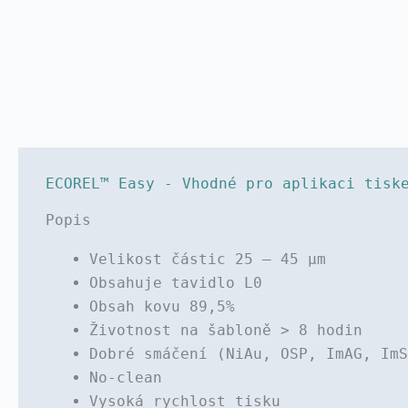
ECOREL™ Easy - Vhodné pro aplikaci tisk
Popis
Velikost částic 25 – 45 µm
Obsahuje tavidlo L0
Obsah kovu 89,5%
Životnost na šabloně > 8 hodin
Dobré smáčení (NiAu, OSP, ImAG, ImS
No-clean
Vysoká rychlost tisku