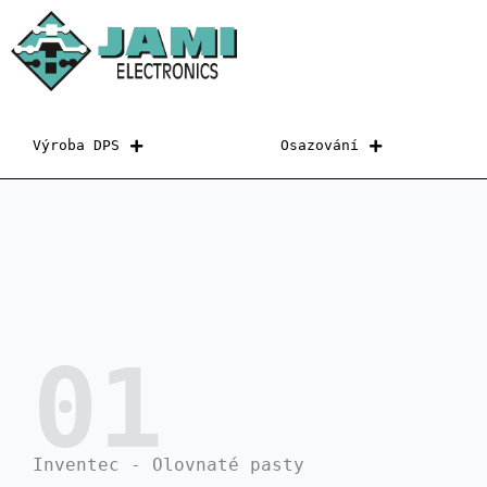
Přeskočit
na
obsah
Výroba DPS
Osazování
01
Inventec - Olovnaté pasty