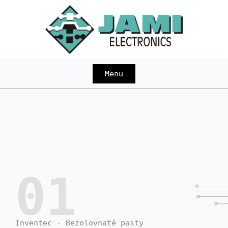
Přeskočit
na
obsah
Menu
01
Inventec - Bezolovnaté pasty