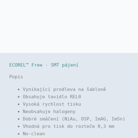
ECOREL™ Free - SMT pájení
Popis
Vynikající prodleva na šabloně
Obsahuje tavidlo REL0
Vysoká rychlost tisku
Neobsahuje halogeny
Dobré smáčení (NiAu, OSP, ImAG, ImSn)
Vhodná pro tisk do rozteče 0,3 mm
No-clean