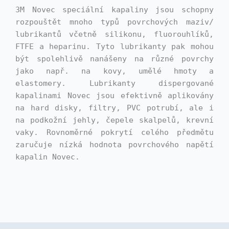
3M Novec speciální kapaliny jsou schopny
rozpouštět mnoho typů povrchových maziv/
lubrikantů včetně silikonu, fluorouhlíků,
FTFE a heparinu. Tyto lubrikanty pak mohou
být spolehlivě nanášeny na různé povrchy
jako např. na kovy, umělé hmoty a
elastomery. Lubrikanty dispergované
kapalinami Novec jsou efektivně aplikovány
na hard disky, filtry, PVC potrubí, ale i
na podkožní jehly, čepele skalpelů, krevní
vaky. Rovnoměrné pokrytí celého předmětu
zaručuje nízká hodnota povrchového napětí
kapalin Novec.