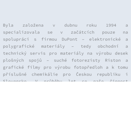
Byla založena v dubnu roku 1994 a
specializovala se v začátcích pouze na
spolupráci s firmou DuPont – elektronické a
polygrafické materiály – tedy obchodní a
technický servis pro materiály na výrobu desek
plošných spojů – suché fotorezisty Riston a
grafické filmy pro výrobu fotopředloh a k tomu
příslušné chemikálie pro Českou republiku i
Slovensko. V průběhu let se naše činnost
rozšiřovala o další výrobky, které naši
odběratelé potřebovali a nechtěli nakupovat od
výrobců ve velkém – tedy speciální pásky od
firmy 3M, čistící chemikálie a folie od firmy
Adefo i další doplňkové produkty firmy DuPont –
bezvlasé textilie Sontara, pasty PTF, ohebné
materiály Pyralux i ostatní drobnosti.