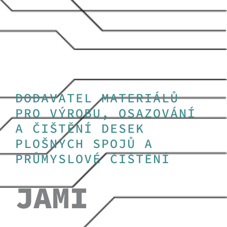
DODAVATEL MATERIÁLŮ
PRO VÝROBU, OSAZOVÁNÍ
A ČIŠTĚNÍ DESEK
PLOŠNÝCH SPOJŮ A
PRŮMYSLOVÉ ČIŠTĚNÍ
JAMI