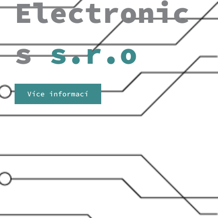
Electronic
s
s.r.o
Více informací