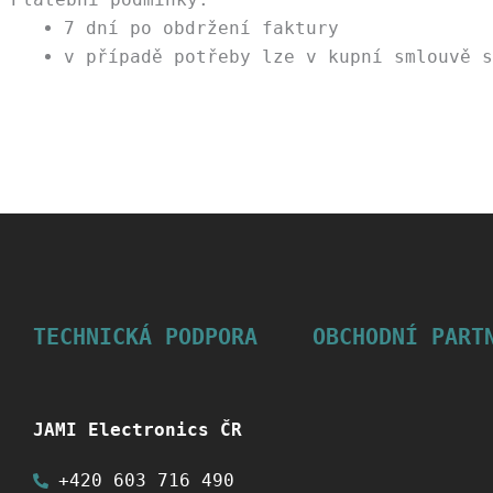
7 dní po obdržení faktury
v případě potřeby lze v kupní smlouvě s
TECHNICKÁ PODPORA
OBCHODNÍ PART
JAMI Electronics ČR
+420 603 716 490