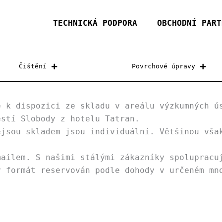
TECHNICKÁ PODPORA
OBCHODNÍ PART
Čištění
Povrchové úpravy
ě k dispozici ze skladu v areálu výzkumných ú
ěstí Slobody z hotelu Tatran.
ejsou skladem jsou individuální. Většinou vša
mailem. S našimi stálými zákazníky spolupracu
ý formát reservován podle dohody v určeném mn