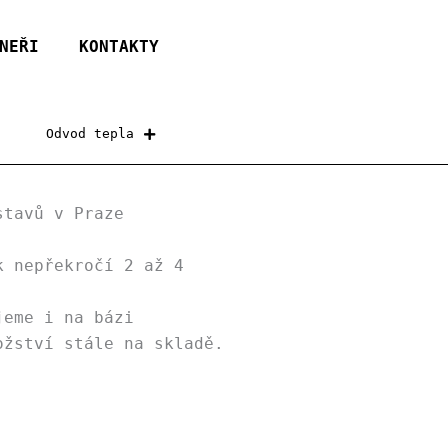
NEŘI
KONTAKTY
Odvod tepla
stavů v Praze
k nepřekročí 2 až 4
jeme i na bázi
ožství stále na skladě.