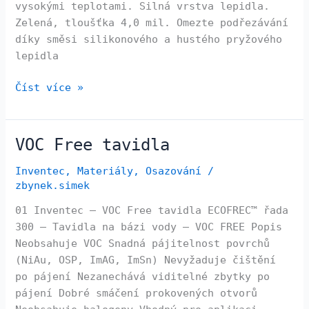
vysokými teplotami. Silná vrstva lepidla.
Zelená, tloušťka 4,0 mil. Omezte podřezávání
díky směsi silikonového a hustého pryžového
lepidla
Číst více »
VOC Free tavidla
VOC
Free
Inventec
,
Materiály
,
Osazování
/
tavidla
zbynek.simek
01 Inventec – VOC Free tavidla ECOFREC™ řada
300 – Tavidla na bázi vody – VOC FREE Popis
Neobsahuje VOC Snadná pájitelnost povrchů
(NiAu, OSP, ImAG, ImSn) Nevyžaduje čištění
po pájení Nezanechává viditelné zbytky po
pájení Dobré smáčení prokovených otvorů