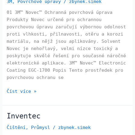
3M
,
Povrchové úpravy
/
zbynek.simek
úprava
01 3M™ Novec™ Ochranná povrchová úprava
Produkty Novec určené pro ochrannou
povrchovou úpravu zaručují výbornou odolnost
proti vlhkosti, přilnavosti, otěru a korozi
matriálu, na nějž jsou aplikovány. Solvent
Novec je nehořlavý, velmi nízce toxický a
poskytuje skvělé řešení pro současné náročné
elektronické aplikace. 3M™ Novec™ Electronic
Coating EGC-1700 Popis Tento prostředek pro
povrchovou ochranu se
Číst více »
Inventec
Inventec
Čištění
,
Průmysl
/
zbynek.simek