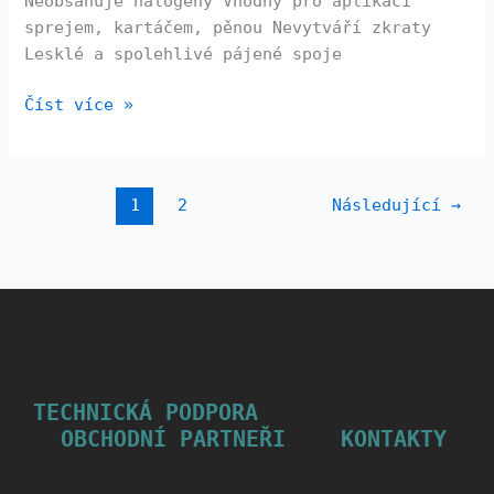
Neobsahuje halogeny Vhodný pro aplikaci
sprejem, kartáčem, pěnou Nevytváří zkraty
Lesklé a spolehlivé pájené spoje
Číst více »
1
2
Následující
→
TECHNICKÁ PODPORA
OBCHODNÍ PARTNEŘI
KONTAKTY