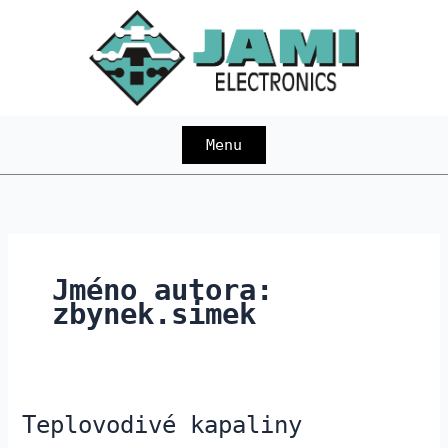
Přeskočit
na
obsah
Menu
Jméno autora:
zbynek.simek
Teplovodivé kapaliny
Teplovodivé
kapaliny