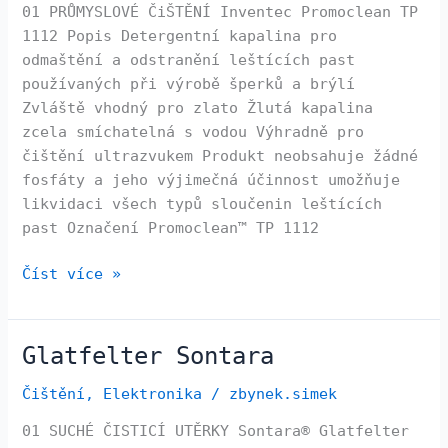
01 PRŮMYSLOVÉ ČiŠTĚNÍ Inventec Promoclean TP
1112 Popis Detergentní kapalina pro
odmaštění a odstranění leštících past
používaných při výrobě šperků a brýlí
Zvláště vhodný pro zlato Žlutá kapalina
zcela smíchatelná s vodou Výhradně pro
čištění ultrazvukem Produkt neobsahuje žádné
fosfáty a jeho výjimečná účinnost umožňuje
likvidaci všech typů sloučenin leštících
past Označení Promoclean™ TP 1112
Číst více »
Glatfelter Sontara
Glatfelter
Sontara
Čištění
,
Elektronika
/
zbynek.simek
01 SUCHÉ ČISTICÍ UTĚRKY Sontara® Glatfelter