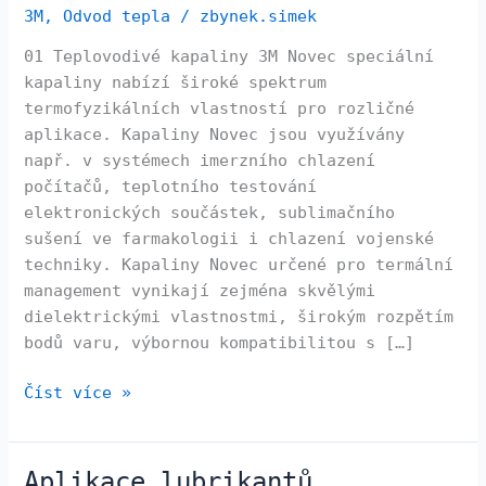
3M
,
Odvod tepla
/
zbynek.simek
01 Teplovodivé kapaliny 3M Novec speciální
kapaliny nabízí široké spektrum
termofyzikálních vlastností pro rozličné
aplikace. Kapaliny Novec jsou využívány
např. v systémech imerzního chlazení
počítačů, teplotního testování
elektronických součástek, sublimačního
sušení ve farmakologii i chlazení vojenské
techniky. Kapaliny Novec určené pro termální
management vynikají zejména skvělými
dielektrickými vlastnostmi, širokým rozpětím
bodů varu, výbornou kompatibilitou s […]
Číst více »
Aplikace lubrikantů
Aplikace