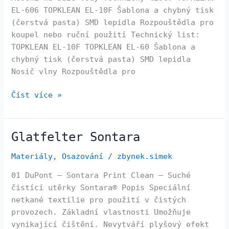
EL-606 TOPKLEAN EL-10F Šablona a chybný tisk
(čerstvá pasta) SMD lepidla Rozpouštědla pro
koupel nebo ruční použití Technický list:
TOPKLEAN EL-10F TOPKLEAN EL-60 Šablona a
chybný tisk (čerstvá pasta) SMD lepidla
Nosič vlny Rozpouštědla pro
Číst více »
Glatfelter Sontara
Glatfelter
Sontara
Materiály
,
Osazování
/
zbynek.simek
01 DuPont – Sontara Print Clean – Suché
čistící utěrky Sontara® Popis Speciální
netkané textilie pro použití v čistých
provozech. Základní vlastnosti Umožňuje
vynikající čištění. Nevytváří plyšový efekt