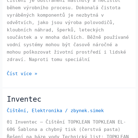
čištění je odstranění mastnoty a nečistot
během výrobního procesu. Dokonalá čistota
vyráběných komponentů je nezbytná v
odvětvích, jako jsou výroba polovodičů,
kloubních náhrad, šperků, leteckých
součástek a v mnoha dalších. Běžně používané
vodní systémy mohou být časově náročné a
mohou poškozovat životní prostředí i lidské
zdraví. Naproti tomu speciální
Číst více »
Inventec
Inventec
Čištění
,
Elektronika
/
zbynek.simek
01 Inventec – Čištění TOPKLEAN TOPKLEAN EL-
606 Šablona a chybný tisk (čerstvá pasta)
Řešení na báze vody Technický list: TOPKLEAN