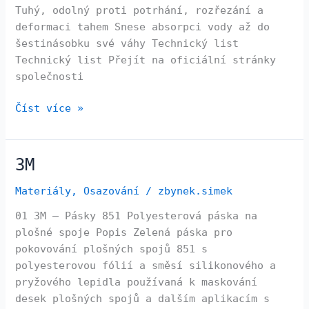
Tuhý, odolný proti potrhání, rozřezání a
deformaci tahem Snese absorpci vody až do
šestinásobku své váhy Technický list
Technický list Přejít na oficiální stránky
společnosti
Číst více »
3M
3M
Materiály
,
Osazování
/
zbynek.simek
01 3M – Pásky 851 Polyesterová páska na
plošné spoje Popis Zelená páska pro
pokovování plošných spojů 851 s
polyesterovou fólií a směsí silikonového a
pryžového lepidla používaná k maskování
desek plošných spojů a dalším aplikacím s