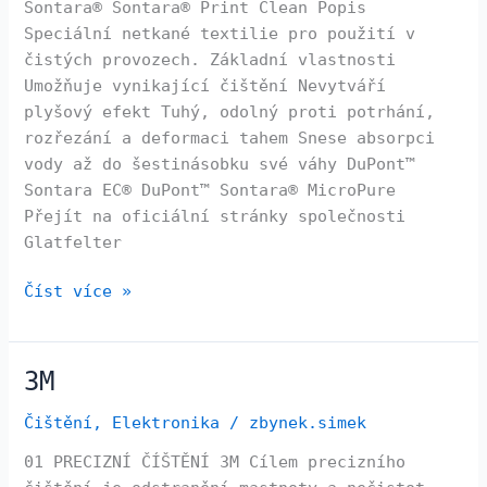
Sontara® Sontara® Print Clean Popis
Speciální netkané textilie pro použití v
čistých provozech. Základní vlastnosti
Umožňuje vynikající čištění Nevytváří
plyšový efekt Tuhý, odolný proti potrhání,
rozřezání a deformaci tahem Snese absorpci
vody až do šestinásobku své váhy DuPont™
Sontara EC® DuPont™ Sontara® MicroPure
Přejít na oficiální stránky společnosti
Glatfelter
Číst více »
3M
3M
Čištění
,
Elektronika
/
zbynek.simek
01 PRECIZNÍ ČÍŠTĚNÍ 3M Cílem precizního