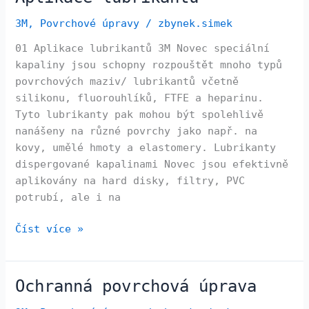
lubrikantů
3M
,
Povrchové úpravy
/
zbynek.simek
01 Aplikace lubrikantů 3M Novec speciální
kapaliny jsou schopny rozpouštět mnoho typů
povrchových maziv/ lubrikantů včetně
silikonu, fluorouhlíků, FTFE a heparinu.
Tyto lubrikanty pak mohou být spolehlivě
nanášeny na různé povrchy jako např. na
kovy, umělé hmoty a elastomery. Lubrikanty
dispergované kapalinami Novec jsou efektivně
aplikovány na hard disky, filtry, PVC
potrubí, ale i na
Číst více »
Ochranná povrchová úprava
Ochranná
povrchová