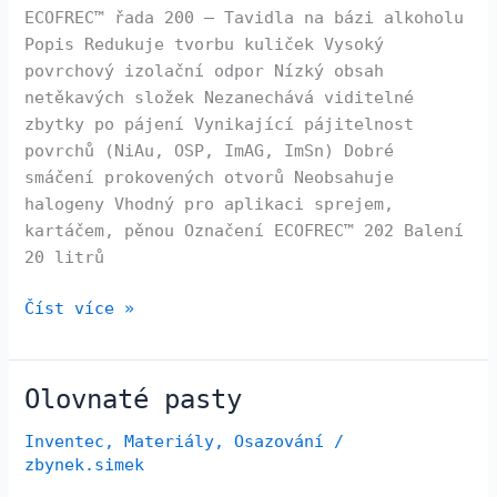
ECOFREC™ řada 200 – Tavidla na bázi alkoholu
Popis Redukuje tvorbu kuliček Vysoký
povrchový izolační odpor Nízký obsah
netěkavých složek Nezanechává viditelné
zbytky po pájení Vynikající pájitelnost
povrchů (NiAu, OSP, ImAG, ImSn) Dobré
smáčení prokovených otvorů Neobsahuje
halogeny Vhodný pro aplikaci sprejem,
kartáčem, pěnou Označení ECOFREC™ 202 Balení
20 litrů
Číst více »
Olovnaté pasty
Olovnaté
pasty
Inventec
,
Materiály
,
Osazování
/
zbynek.simek