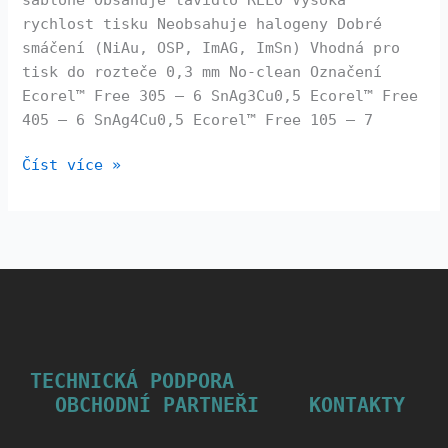
rychlost tisku Neobsahuje halogeny Dobré
smáčení (NiAu, OSP, ImAG, ImSn) Vhodná pro
tisk do rozteče 0,3 mm No-clean Označení
Ecorel™ Free 305 – 6 SnAg3Cu0,5 Ecorel™ Free
405 – 6 SnAg4Cu0,5 Ecorel™ Free 105 – 7
Číst více »
TECHNICKÁ PODPORA
OBCHODNÍ PARTNEŘI
KONTAKTY