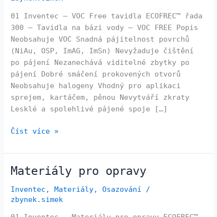
01 Inventec – VOC Free tavidla ECOFREC™ řada
300 – Tavidla na bázi vody – VOC FREE Popis
Neobsahuje VOC Snadná pájitelnost povrchů
(NiAu, OSP, ImAG, ImSn) Nevyžaduje čištění
po pájení Nezanechává viditelné zbytky po
pájení Dobré smáčení prokovených otvorů
Neobsahuje halogeny Vhodný pro aplikaci
sprejem, kartáčem, pěnou Nevytváří zkraty
Lesklé a spolehlivé pájené spoje […]
Číst více »
Materiály pro opravy
Materiály
pro
Inventec
,
Materiály
,
Osazování
/
opravy
zbynek.simek
01 Inventec – Materiály pro opravy ECOFREC™