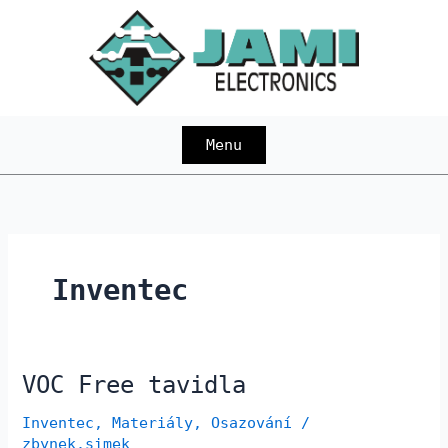
Přeskočit
na
obsah
Menu
Inventec
VOC Free tavidla
VOC
Free
Inventec
,
Materiály
,
Osazování
/
tavidla
zbynek.simek