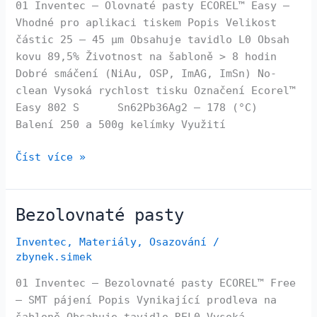
01 Inventec – Olovnaté pasty ECOREL™ Easy –
Vhodné pro aplikaci tiskem Popis Velikost
částic 25 – 45 µm Obsahuje tavidlo L0 Obsah
kovu 89,5% Životnost na šabloně > 8 hodin
Dobré smáčení (NiAu, OSP, ImAG, ImSn) No-
clean Vysoká rychlost tisku Označení Ecorel™
Easy 802 S Sn62Pb36Ag2 – 178 (°C)
Balení 250 a 500g kelímky Využití
Číst více »
Bezolovnaté pasty
Bezolovnaté
pasty
Inventec
,
Materiály
,
Osazování
/
zbynek.simek
01 Inventec – Bezolovnaté pasty ECOREL™ Free
– SMT pájení Popis Vynikající prodleva na
šabloně Obsahuje tavidlo REL0 Vysoká