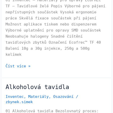
TF – Tavidlové želé Popis Výborné pro pájení
nepřístupných součástek Vysoká ergonomie
práce Skvělá fixace součástek při pájení
Možnost aplikace tiskem nebo dispenzerem
Výborné uplatnění pro opravy SMD součástek
Neobsahuje halogeny Snadné čištění
tavidlových zbytků Označení Ecofrec™ TF 40
Balení 10g a 30g injekce, 250g a 500g
kelímek
Číst více »
Alkoholová tavidla
Alkoholová
tavidla
Inventec
,
Materiály
,
Osazování
/
zbynek.simek
01 Alkoholová tavidla Bezolovnatý proces: