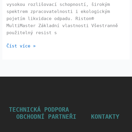
vysokou rozlišovací schopností, širokým
spektrem zpracovatelnosti i ekologickým
pojetím likvidace odpadu. Riston®
MultiMaster Základní vlastnosti Všestranně
použitelný resist s
Číst více »
TECHNICKÁ PODPORA
OBCHODNÍ PARTNEŘI
KONTAKTY