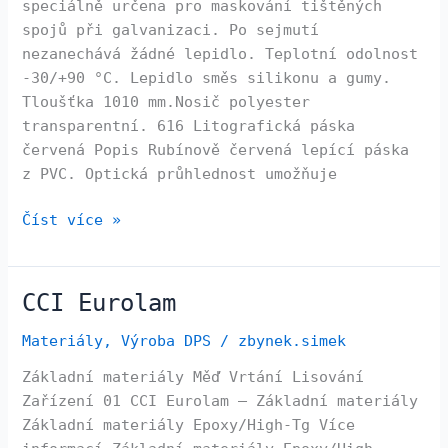
speciálně určena pro maskování tištěných
spojů při galvanizaci. Po sejmutí
nezanechává žádné lepidlo. Teplotní odolnost
-30/+90 °C. Lepidlo směs silikonu a gumy.
Tloušťka 1010 mm.Nosič polyester
transparentní. 616 Litografická páska
červená Popis Rubínově červená lepící páska
z PVC. Optická průhlednost umožňuje
Číst více »
CCI Eurolam
CCI
Eurolam
Materiály
,
Výroba DPS
/
zbynek.simek
Základní materiály Měď Vrtání Lisování
Zařízení 01 CCI Eurolam – Základní materiály
Základní materiály Epoxy/High-Tg Více