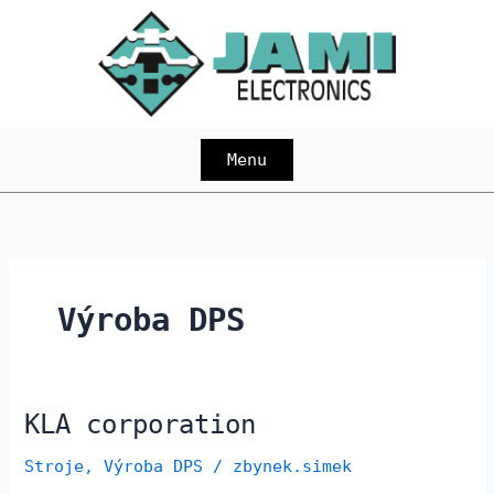
Přeskočit
na
obsah
Menu
Výroba DPS
KLA corporation
KLA
corporation
Stroje
,
Výroba DPS
/
zbynek.simek