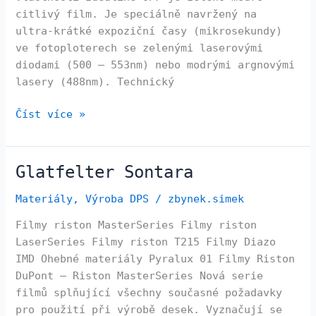
citlivý film. Je speciálně navržený na
ultra-krátké expoziční časy (mikrosekundy)
ve fotoploterech se zelenými laserovými
diodami (500 – 553nm) nebo modrými argnovými
lasery (488nm). Technický
Číst více »
Glatfelter Sontara
Glatfelter
Sontara
Materiály
,
Výroba DPS
/
zbynek.simek
Filmy riston MasterSeries Filmy riston
LaserSeries Filmy riston T215 Filmy Diazo
IMD Ohebné materiály Pyralux 01 Filmy Riston
DuPont – Riston MasterSeries Nová serie
filmů splňující všechny současné požadavky
pro použití při výrobě desek. Vyznačují se