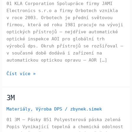
01 KLA Corporation Spolupráce firmy JAMI
Electronics s.r.o a firmy Orbotech vznikla
v roce 2003. Orbotech je přední světovou
firmou, která od roku 1981 pracuje na vývoji
optických přístrojů – nejdříve automatické
optické inspekce AOI pro globální trh
výrobců dps. Okruh přístrojů se rozšiřoval –
v současné době dodává i zařízení na
automatickou optickou opravu – AOR […]
Číst více »
3M
3M
Materiály
,
Výroba DPS
/
zbynek.simek
01 3M – Pásky 851 Polyesterová páska zelená
Popis Vynikající tepelná a chemická odolnost