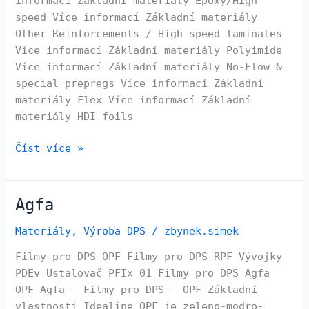
informací Základní materiály Epoxy/High
speed Více informací Základní materiály
Other Reinforcements / High speed laminates
Více informací Základní materiály Polyimide
Více informací Základní materiály No-Flow &
special prepregs Více informací Základní
materiály Flex Více informací Základní
materiály HDI foils
Číst více »
Agfa
Agfa
Materiály
,
Výroba DPS
/
zbynek.simek
Filmy pro DPS OPF Filmy pro DPS RPF Vývojky
PDEv Ustalovač PFIx 01 Filmy pro DPS Agfa
OPF Agfa – Filmy pro DPS – OPF Základní
vlastnosti Idealine OPF je zeleno-modro-